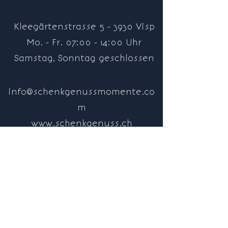
Kleegärtenstrasse 5 - 3930 Visp
Mo. - Fr. 07:00 - 14:00 Uhr
Samstag, Sonntag geschlossen
info@schenkgenussmomente.co
m
www.schenkgenuss.ch
079 196 57 45